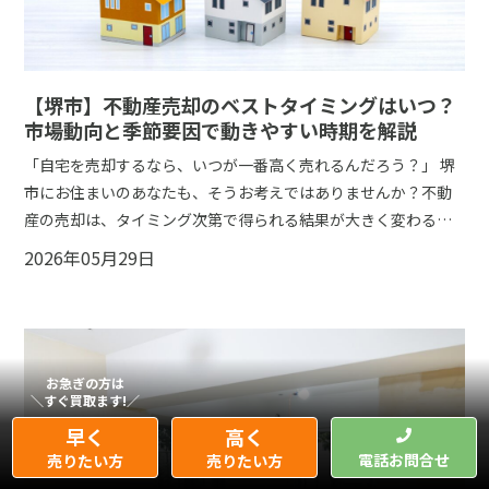
【堺市】不動産売却のベストタイミングはいつ？
市場動向と季節要因で動きやすい時期を解説
「自宅を売却するなら、いつが一番高く売れるんだろう？」
堺
市にお住まいのあなたも、そうお考えではありませんか？不動
産の売却は、タイミング次第で得られる結果が大きく変わるこ
ともあります。特に、新生活の準備が始まる春先や、年末に向
2026年05月29日
けての秋口は、不動産市場が活気づく時期として知られていま
す。しかし、単に「繁忙期だから」という理由だけで売却を進
めて良いのでしょうか？
この記事では、2026年現在の堺市の不
動産市場の最新動向を踏まえつつ、季節ごとの市場の動きや、
売却に適した時期の見極め方について、分かりやすく解説しま
お急ぎの方は
＼すぐ買取ます!／
す。ご自身の物件を最も有利な条件で、そしてスムーズに売却
早く
高く
するためのヒントがここにあります。
電話お問合せ
売りたい方
売りたい方